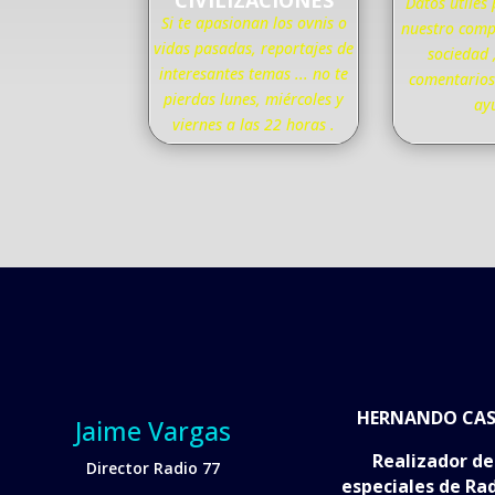
CIVILIZACIONES
Datos útiles
Si te apasionan los ovnis o
nuestro comp
vidas pasadas, reportajes de
sociedad 
interesantes temas ... no te
comentarios 
pierdas lunes, miércoles y
ay
viernes a las 22 horas .
HERNANDO CAS
Jaime Vargas
Realizador de
Director Radio 77
especiales de Rad