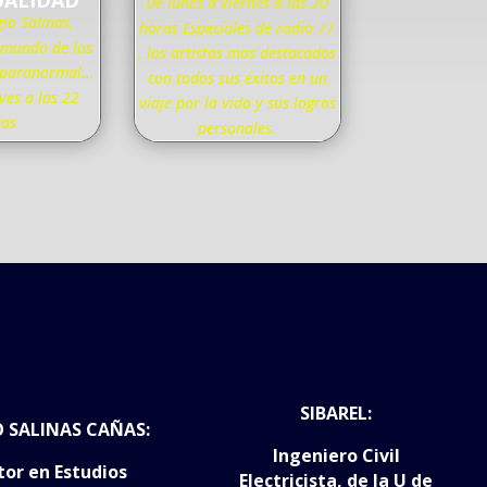
UALIDAD
De lunes a viernes a las 20
gio Salinas,
horas Especiales de radio 77
 mundo de los
, los artistas mas destacados
 paranormal...
con todos sus éxitos en un
ves a las 22
viaje por la vida y sus logros
ras
personales.
SIBAREL:
O SALINAS CAÑAS:
Ingeniero Civil
tor en Estudios
Electricista, de la U de