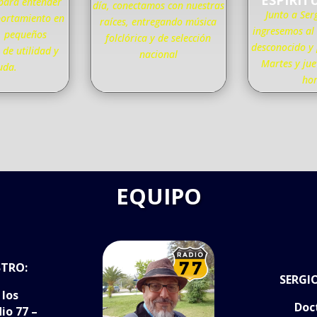
ESPIRIT
 para entender
día, conectamos con nuestras
Junto a Ser
ortamiento en
raíces, entregando música
ingresemos al
, pequeños
folclórica y de selección
desconocido y
de utilidad y
nacional
Martes y jue
uda.
ho
EQUIPO
TRO:
SERGI
 los
Doc
io 77 –