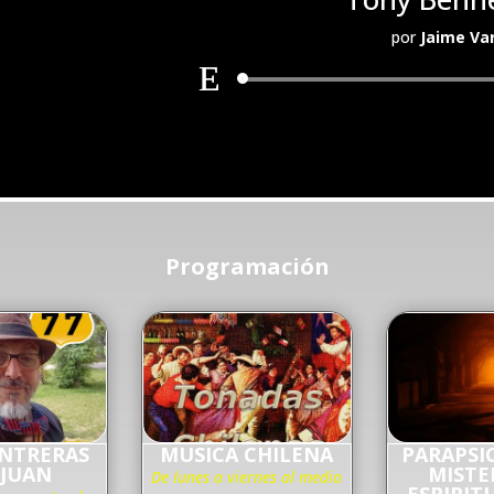
por
Jaime Va
Programación
ONTRERAS
MUSICA CHILENA
PARAPSI
 JUAN
MISTE
De lunes a viernes al medio