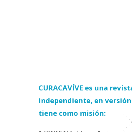
e un acuerdo de colaboración con la ONG
sin fines de lucro orientada al apoyo cultural y
e, a través de sus miembros y sus respectivas
n breves espacios de información.
CURACAVÍVE es una revista
independiente, en versión 
tiene como misión: