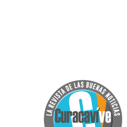
Tenemos adicionalment
Triángulo Austral, entidad 
desarrollo social, la qu
especialidades colabora co
Jaime Vargas L