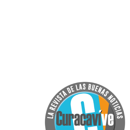
Tenemos adicionalment
Triángulo Austral, entidad 
desarrollo social, la qu
especialidades colabora co
Jaime Vargas L