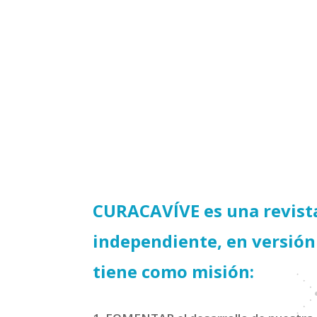
e un acuerdo de colaboración con la ONG
sin fines de lucro orientada al apoyo cultural y
e, a través de sus miembros y sus respectivas
n breves espacios de información.
CURACAVÍVE es una revista
independiente, en versión 
tiene como misión: