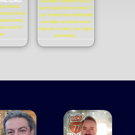
UALIDAD
De lunes a viernes a las 20
gio Salinas,
horas Especiales de radio 77
 mundo de los
, los artistas mas destacados
 paranormal...
con todos sus éxitos en un
ves a las 22
viaje por la vida y sus logros
ras
personales.