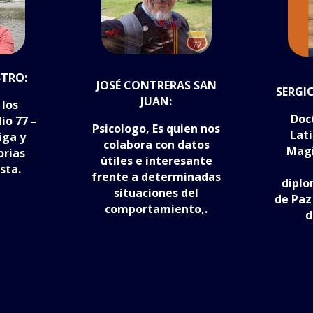
TRO:
JOSÉ CONTRERAS SAN
SERGI
JUAN:
 los
Doc
io 77 –
Psicologo, Es quien nos
Lat
iga y
colabora con datos
Magi
orias
útiles e interesante
sta.
frente a determinadas
diplo
situaciones del
de Paz
comportamiento,.
d