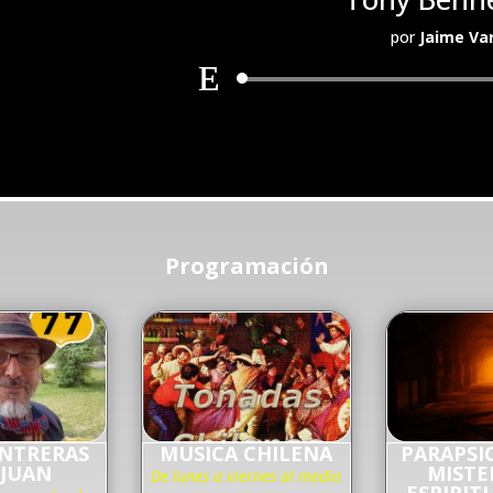
por
Jaime Va
Programación
ONTRERAS
MUSICA CHILENA
PARAPSI
 JUAN
MISTE
De lunes a viernes al medio