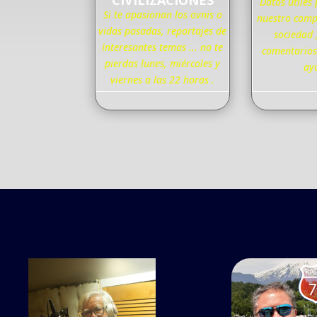
CIVILIZACIONES
Datos útiles
Si te apasionan los ovnis o
nuestro comp
vidas pasadas, reportajes de
sociedad 
interesantes temas ... no te
comentarios 
pierdas lunes, miércoles y
ay
viernes a las 22 horas .