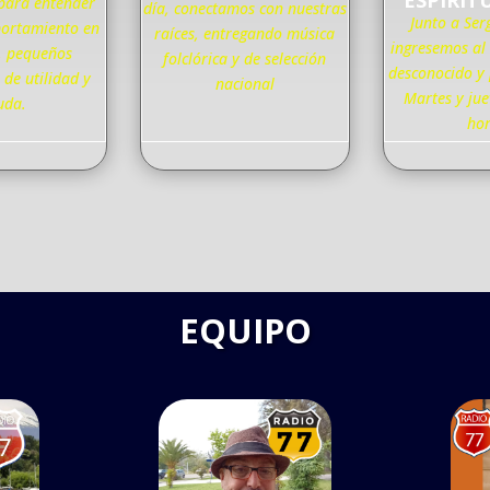
ESPIRIT
 para entender
día, conectamos con nuestras
Junto a Ser
ortamiento en
raíces, entregando música
ingresemos al
, pequeños
folclórica y de selección
desconocido y
de utilidad y
nacional
Martes y jue
uda.
ho
EQUIPO