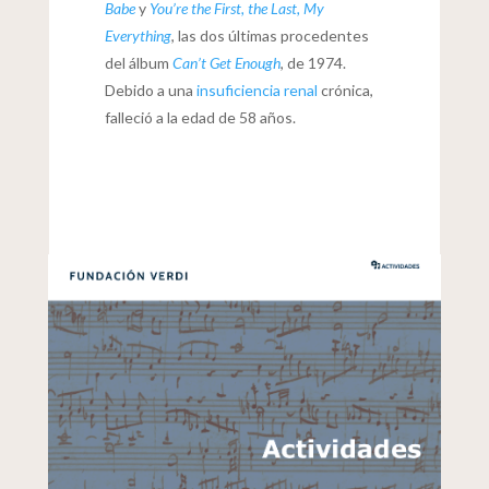
Babe
y
You’re the First, the Last, My
Everything
, las dos últimas procedentes
del álbum
Can’t Get Enough
, de 1974.
Debido a una
insuficiencia renal
crónica,
falleció a la edad de 58 años.