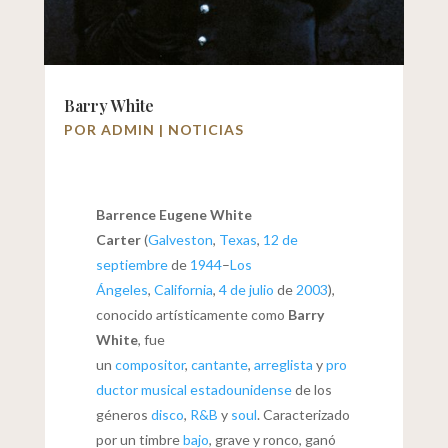
Barry White
POR
ADMIN
|
NOTICIAS
Barrence Eugene White
Carter
(
Galveston
,
Texas
,
12 de
septiembre
de
1944
–
Los
Ángeles
,
California
,
4 de julio
de
2003
),
conocido artísticamente como
Barry
White
, fue
un
compositor
,
cantante
,
arreglista
y
pro
ductor musical
estadounidense
de los
géneros
disco
,
R&B
y
soul
. Caracterizado
por un timbre
bajo
, grave y ronco, ganó