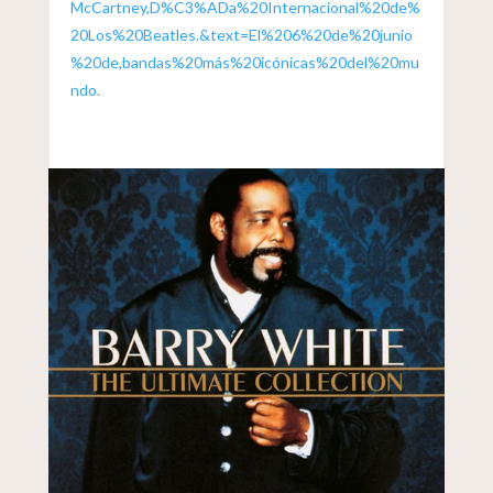
McCartney,D%C3%ADa%20Internacional%20de%
20Los%20Beatles.&text=El%206%20de%20junio
%20de,bandas%20más%20icónicas%20del%20mu
ndo.