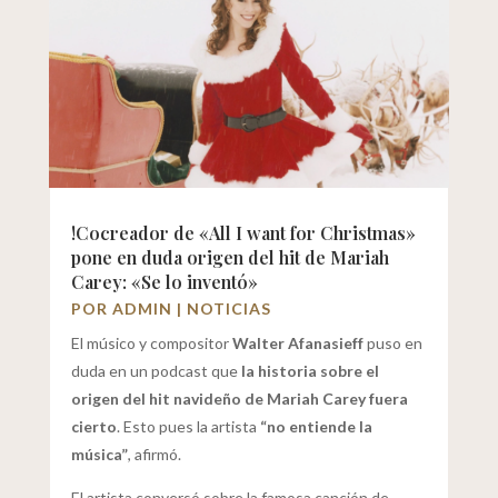
!Cocreador de «All I want for Christmas»
pone en duda origen del hit de Mariah
Carey: «Se lo inventó»
POR
ADMIN
|
NOTICIAS
El músico y compositor
Walter Afanasieff
puso en
duda en un podcast que
la historia sobre el
origen del hit navideño de Mariah Carey fuera
cierto
. Esto pues la artista
“no entiende la
música”
, afirmó.
El artista conversó sobre la famosa canción de